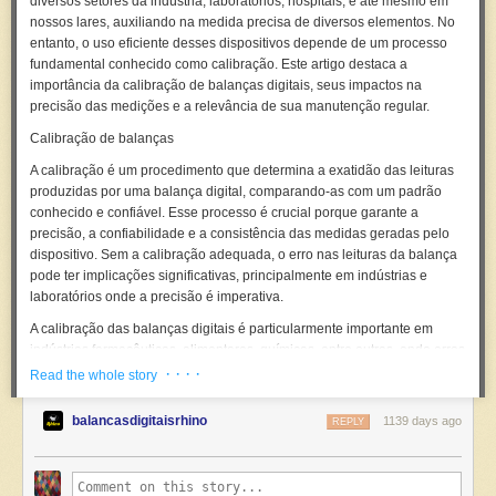
diversos setores da indústria, laboratórios, hospitais, e até mesmo em
rel="nofollow">https://ift.tt/1hucOig</a>
nossos lares, auxiliando na medida precisa de diversos elementos. No
Assista o vídeo em nosso: <a href="https://youtu.be/gzreA8SCcTI"
entanto, o uso eficiente desses dispositivos depende de um processo
rel="nofollow">https://youtu.be/gzreA8SCcTI</a>
fundamental conhecido como calibração. Este artigo destaca a
importância da calibração de balanças digitais, seus impactos na
precisão das medições e a relevância de sua manutenção regular.
Calibração de balanças
A calibração é um procedimento que determina a exatidão das leituras
produzidas por uma balança digital, comparando-as com um padrão
conhecido e confiável. Esse processo é crucial porque garante a
precisão, a confiabilidade e a consistência das medidas geradas pelo
dispositivo. Sem a calibração adequada, o erro nas leituras da balança
pode ter implicações significativas, principalmente em indústrias e
laboratórios onde a precisão é imperativa.
A calibração das balanças digitais é particularmente importante em
indústrias farmacêuticas, alimentares, químicas, entre outras, onde erros
de medição podem comprometer a qualidade dos produtos, resultar em
· · · ·
Read the whole story
perdas financeiras e até mesmo colocar vidas em risco. Por exemplo,
em um laboratório farmacêutico, a dosagem incorreta de um
balancasdigitaisrhino
1139 days ago
REPLY
medicamento devido a uma balança descalibrada pode ter
consequências graves para a saúde dos pacientes. No setor alimentício,
a precisão na pesagem de ingredientes é crucial para garantir a