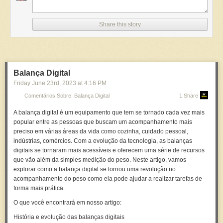
consistência do produto e a satisfação do consumidor.
A calibração das balanças digitais também tem implicações legais e
regulatórias. Em muitos países, existem leis e regulamentos que exigem
Share this story
que as balanças usadas em comércio ou na produção de bens sejam
calibradas regularmente. Além disso, a não conformidade com essas
normas pode resultar em multas, penalidades e danos à reputação da
empresa.
Balança Digital
O processo de calibração também auxilia na manutenção e longevidade
Friday June 23
rd
, 2023
at
4:16 PM
das balanças digitais. Ao calibrar a balança regularmente, é possível
detectar problemas técnicos antes que se tornem graves, permitindo a
Comentários Sobre: Balança Digital
1 Share
correção em tempo hábil. A calibração regular garante que a balança
A balança digital é um
equipamento
que tem se tornado cada vez mais
funcione eficientemente e reduz a probabilidade de avarias,
popular
entre as pessoas que buscam um acompanhamento mais
prolongando sua vida útil.
preciso em várias áreas da vida como cozinha, cuidado pessoal,
Além disso, a calibração permite que uma balança digital seja usada em
indústrias, comércios. Com a evolução da tecnologia, as balanças
diferentes ambientes e situações. Fatores como temperatura, altitude,
digitais se tornaram mais acessíveis e oferecem uma série de recursos
umidade e gravidade podem afetar a precisão das leituras da balança. A
que vão além da simples medição do peso. Neste artigo, vamos
calibração leva em consideração essas variações, permitindo que a
explorar como a balança digital se tornou uma revolução no
balança forneça leituras precisas em diferentes circunstâncias.
acompanhamento do peso como ela pode ajudar a realizar tarefas de
forma mais prática.
Em resumo, a calibração de balanças digitais é um procedimento
essencial que garante a precisão, a confiabilidade e a consistência das
O que você encontrará em nosso artigo:
medições. É uma prática crucial em indústrias e laboratórios onde a
História e evolução das balanças digitais
precisão da medição é fundamental e tem implicações legais e