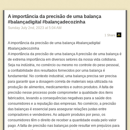
#balançadecozinha #balançasrhino FONTE ORIGINAL: <a
href="https://www.youtube.com/shorts/gzreA8SCcTI"
rel="nofollow">https://www.youtube.com/shorts/gzreA8SCcTI</a>
A importância da precisão de uma balança
ACESSE A LOJA VIRTUAL 👉 <a href="https://ift.tt/AJqOhWc"
#balançadigital #balançadecozinha
rel="nofollow">https://ift.tt/AJqOhWc</a> ACOMPANHE O BLOG 👉 <a
Sunday July 2
nd
, 2023
at
5:04 AM
href="https://ift.tt/3VkHxLP" rel="nofollow">https://ift.tt/3VkHxLP</a>
1 Share
▬▬▬▬▬▬▬▬▬▬▬▬▬▬▬▬▬▬▬▬▬▬▬▬▬▬▬ SIGA
NOSSAS REDES SOCIAIS: FACEBOOK ► <a
A importância da precisão de uma balança #balançadigital
href="https://ift.tt/m9H2Sdo" rel="nofollow">https://ift.tt/m9H2Sdo</a>
#balançadecozinha
INSTAGRAM ► <a href="https://ift.tt/BePYImM"
A importância da precisão de uma balança A precisão de uma balança é
rel="nofollow">https://ift.tt/BePYImM</a>
de extrema importância em diversos setores da nossa vida cotidiana.
Assista o vídeo em nosso: <a href="https://youtu.be/o_kWtPyiSIw"
Seja na indústria, no comércio ou mesmo no controle do peso pessoal,
rel="nofollow">https://youtu.be/o_kWtPyiSIw</a>
a confiabilidade dos resultados fornecidos por uma balança é
fundamental. No contexto industrial, uma balança precisa ser precisa
para garantir que a dosagem correta de materiais seja utilizada na
produção de alimentos, medicamentos e outros produtos. A falta de
precisão nesse processo pode comprometer a qualidade dos itens
fabricados, levando a consequências negativas para a saúde dos
consumidores e a reputação das empresas. No comércio, a precisão
das balanças é essencial para assegurar relações justas entre
compradores e vendedores. Ao adquirir produtos por peso, os
consumidores têm o direito de receber a quantidade exata pelo valor
pago. A falta de precisão nas balanças pode resultar em prejuízos para