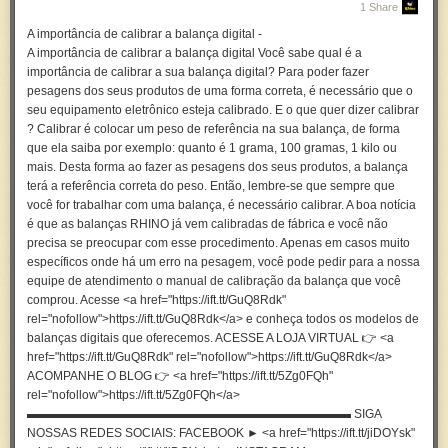
pesado era colocado em um prato, enquanto pesos conhecidos eram
1 Share
Digitais RHINO
.
adicionados ao outro até que os dois pratos estivessem em equilíbrio.
A importância de calibrar a balança digital -
Este sistema rudimentar de pesagem foi o precursor do que agora
A importância de calibrar a balança digital Você sabe qual é a
conhecemos como a “balança de equilíbrio”, que é a forma mais antiga
importância de calibrar a sua balança digital? Para poder fazer
Veja em nosso site: <a href="https://ift.tt/SPO0slF"
de balança que conhecemos.
pesagens dos seus produtos de uma forma correta, é necessário que o
rel="nofollow">https://ift.tt/SPO0slF</a>
seu equipamento eletrônico esteja calibrado. E o que quer dizer calibrar
A evolução para a balança mecânica
? Calibrar é colocar um peso de referência na sua balança, de forma
Com o advento da Revolução Industrial no final do século XVIII e início
que ela saiba por exemplo: quanto é 1 grama, 100 gramas, 1 kilo ou
do século XIX, as balanças sofreram uma evolução significativa.
mais. Desta forma ao fazer as pesagens dos seus produtos, a balança
Durante esse período, surgiram as
balanças mecânicas,
que utilizavam
terá a referência correta do peso. Então, lembre-se que sempre que
um sistema de molas para medir o peso. Essas balanças eram
você for trabalhar com uma balança, é necessário calibrar. A boa notícia
notavelmente mais compactas e práticas do que as antigas balanças de
é que as balanças RHINO já vem calibradas de fábrica e você não
equilíbrio, mas ainda apresentavam limitações, como a necessidade
precisa se preocupar com esse procedimento. Apenas em casos muito
frequente de calibração e a possibilidade de imprecisão devido ao
específicos onde há um erro na pesagem, você pode pedir para a nossa
desgaste da mola.
equipe de atendimento o manual de calibração da balança que você
comprou. Acesse <a href="https://ift.tt/GuQ8Rdk"
O advento da balança digital
rel="nofollow">https://ift.tt/GuQ8Rdk</a> e conheça todos os modelos de
A verdadeira revolução na tecnologia de pesagem não ocorreu até a
balanças digitais que oferecemos. ACESSE A LOJA VIRTUAL 👉 <a
segunda metade do século XX, com a invenção da balança digital. A
href="https://ift.tt/GuQ8Rdk" rel="nofollow">https://ift.tt/GuQ8Rdk</a>
primeira patente registrada para uma
balança eletrônica
foi concedida
ACOMPANHE O BLOG 👉 <a href="https://ift.tt/5Zg0FQh"
em 1949 para Theodore C. Lavery e Herbert F. Wood, engenheiros da
rel="nofollow">https://ift.tt/5Zg0FQh</a>
Bell Telephone Laboratories. Essa balança inovadora utilizava uma
▬▬▬▬▬▬▬▬▬▬▬▬▬▬▬▬▬▬▬▬▬▬▬▬▬▬▬ SIGA
célula de carga eletrônica para converter a força da gravidade em um
NOSSAS REDES SOCIAIS: FACEBOOK ► <a href="https://ift.tt/jiDOYsk"
sinal elétrico, que poderia então ser exibido em um formato digital