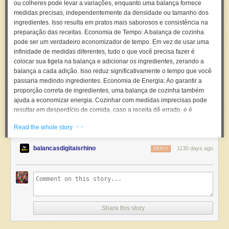
ou colheres pode levar a variações, enquanto uma balança fornece
medidas precisas, independentemente da densidade ou tamanho dos
ingredientes. Isso resulta em pratos mais saborosos e consistência na
preparação das receitas. Economia de Tempo: A balança de cozinha
pode ser um verdadeiro economizador de tempo. Em vez de usar uma
infinidade de medidas diferentes, tudo o que você precisa fazer é
colocar sua tigela na balança e adicionar os ingredientes, zerando a
balança a cada adição. Isso reduz significativamente o tempo que você
passaria medindo ingredientes. Economia de Energia: Ao garantir a
proporção correta de ingredientes, uma balança de cozinha também
ajuda a economizar energia. Cozinhar com medidas imprecisas pode
resultar em desperdício de comida, caso a receita dê errado, e é
necessário fazer tudo de novo. Além disso, o uso eficiente de
· ·
Read the whole story
ingredientes contribui para menos tempo de forno ou fogão,
economizando energia. Economia de Dinheiro: No longo prazo, uma
balancasdigitaisrhino
balança de cozinha pode ajudar a economizar dinheiro. O uso preciso
1130 days ago
REPLY
dos ingredientes evita o desperdício, e a economia de energia diminui
os custos de eletricidade. Além disso, a balança de cozinha pode ajudar
a controlar as porções, o que é útil para quem está de dieta ou
simplesmente quer ter uma noção mais clara da quantidade de comida
que está consumindo. Em resumo, a balança de cozinha é uma
ferramenta indispensável que proporciona precisão, economiza tempo,
Share this story
energia e dinheiro, tornando-se um investimento valioso para qualquer
pessoa que leva a sério a arte da culinária. #balançadigital