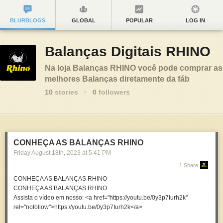
BLURBLOGS
GLOBAL
POPULAR
LOG IN
Balanças Digitais RHINO
Na loja Balanças RHINO você pode comprar as
melhores Balanças diretamente da fáb
10
stories
·
0
followers
CONHEÇA AS BALANÇAS RHINO
Friday August 18
th
, 2023
at
5:41 PM
1 Share
CONHEÇA AS BALANÇAS RHINO
CONHEÇA AS BALANÇAS RHINO
Assista o vídeo em nosso: <a href="https://youtu.be/0y3p7Iurh2k"
rel="nofollow">https://youtu.be/0y3p7Iurh2k</a>